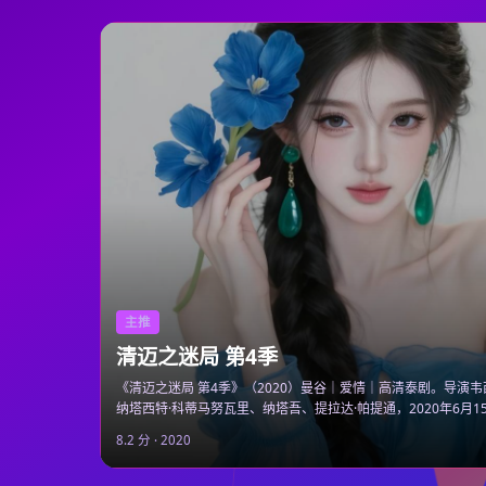
主推
清迈之迷局 第4季
《清迈之迷局 第4季》（2020）曼谷｜爱情｜高清泰剧。导演韦
纳塔西特·科蒂马努瓦里、纳塔吾、提拉达·帕提通，2020年6月
视剧大全在线观看即点即播。
8.2
分 ·
2020