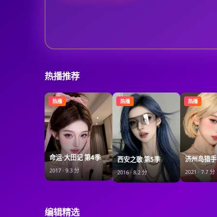
热播推荐
热播
热播
热播
命运·大田记 第4季
济州岛猎手
西安之歌 第5季
2017
·
9.3
分
2021
·
7.7
分
2016
·
8.2
分
编辑精选