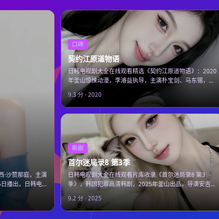
口碑
契约江原道物语
日韩电视剧大全在线观看精选《契约江原道物语》：2020
年釜山惊悚动漫，李濬益执导，主演朴宝剑、马东锡，
2020年5月14日上线，日韩电视剧大全免费高清追剧即
9.3
分 ·
2020
看。
新剧
首尔迷局录8 第3季
西·沙赞那庭，主演
日韩电视剧大全在线观看片库收录《首尔迷局录8 第3
15日播出，日韩电
季》，韩国犯罪高清韩剧，2025年釜山出品，导演安吉
镐，主演李敏镐、IU，2025年9月28日上线可在线观看。
9.2
分 ·
2025