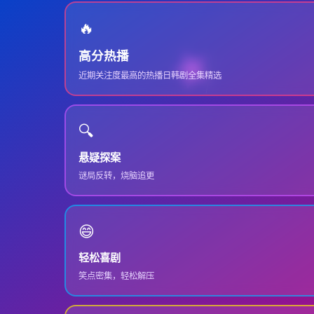
🔥
高分热播
近期关注度最高的热播日韩剧全集精选
🔍
悬疑探案
谜局反转，烧脑追更
😄
轻松喜剧
笑点密集，轻松解压