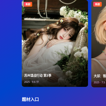
新剧
新剧
苏州谍战行动 第3季
大邱：叛
2025
·
9.6
分
2025
·
7.5
题材入口