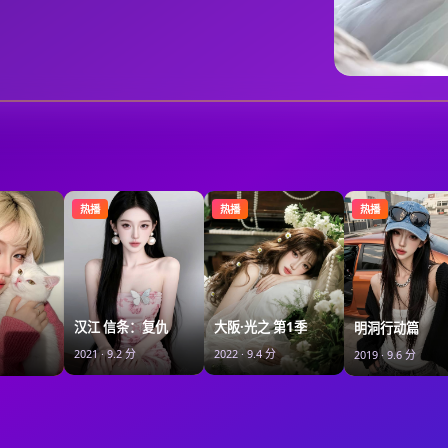
热播
热播
热播
汉江 信条：复仇
大阪·光之 第1季
明洞行动篇
2021
·
9.2
分
2022
·
9.4
分
2019
·
9.6
分