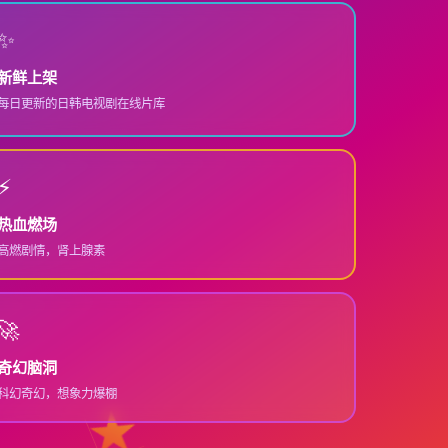
✨
新鲜上架
每日更新的日韩电视剧在线片库
⚡
热血燃场
高燃剧情，肾上腺素
🚀
奇幻脑洞
科幻奇幻，想象力爆棚