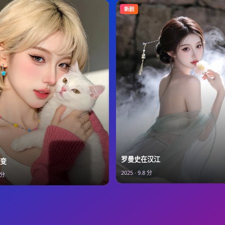
新剧
罗曼史在汉江
变
2025
·
9.8
分
分