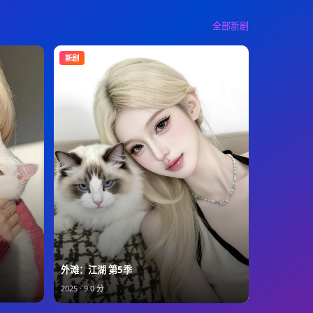
全部新剧
新剧
外滩：江湖 第5季
2025
·
9.0
分