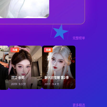
完整榜单
热播
热播
汉江·余烬
新大田觉醒 第2季
2019
·
9.3
分
2017
·
9.4
分
更多精选