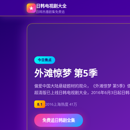
日韩电视剧大全
★
日韩热播剧集免费追
日韩电视剧大全
-
日韩电视剧大
今日焦点
外滩惊梦 第5季
偏爱中国大陆悬疑题材的观众，《外滩惊梦 第5季》值
超清版已上线日韩电视剧大全，2016年6月3日起日
8.1
2016
上海
热度
41万
免费追日韩剧全集