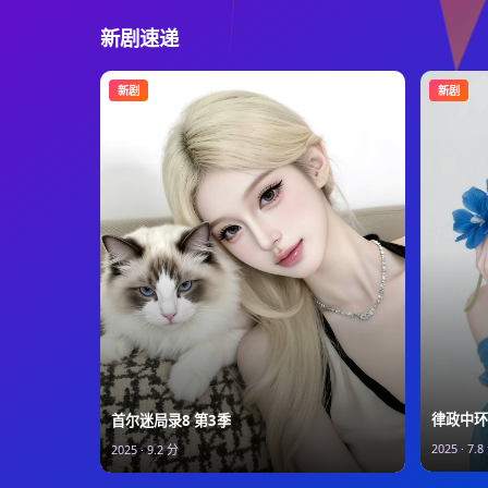
新剧速递
新剧
新剧
律政中环
首尔迷局录8 第3季
2025
·
7.8
2025
·
9.2
分