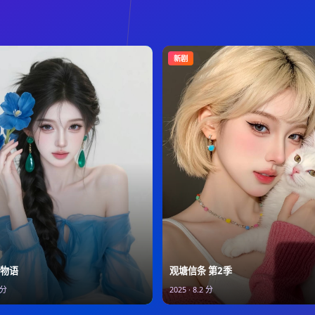
新剧
观塘信条 第2季
物语
2025
·
8.2
分
分